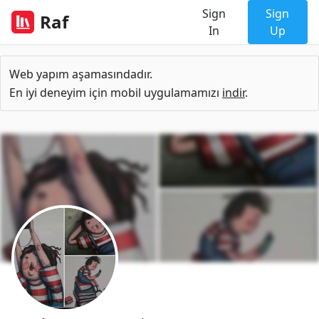
Sign
Sign
Raf
In
Up
Web yapım aşamasındadır.
En iyi deneyim için mobil uygulamamızı
indir
.