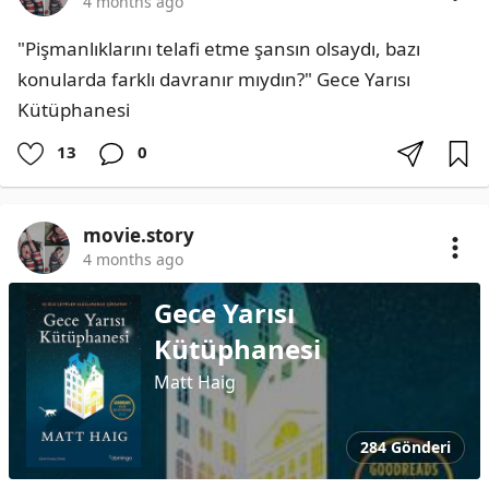
4 months ago
"Pişmanlıklarını telafi etme şansın olsaydı, bazı 
konularda farklı davranır mıydın?" Gece Yarısı 
Kütüphanesi
13
0
movie.story
4 months ago
Gece Yarısı
Kütüphanesi
Matt Haig
284 Gönderi