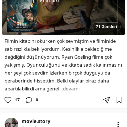
Phil Lord
71 Gönderi
Filmin kitabını okurken çok sevmiştim ve filminide 
sabırsızlıkla bekliyordum. Kesinlikle beklediğime 
değdiğini düşünüyorum. Ryan Gosling filme çok 
yakışmış. Oyunculuğunu ve kitaba sadık kalınmasını 
her şeyi çok sevdim izlerken birçok duyguyu da 
beraberinde hissettim. Belki olaylar biraz daha 
abartılabilirdi ama genel
…devamı
17
0
movie.story