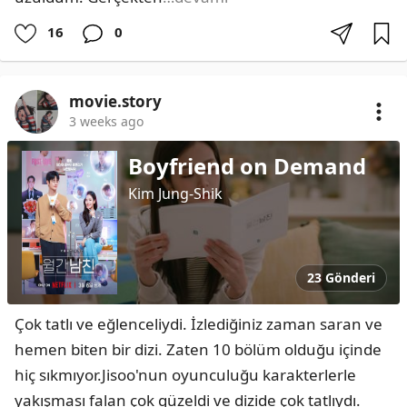
16
0
movie.story
3 weeks ago
Boyfriend on Demand
Kim Jung-Shik
23 Gönderi
Çok tatlı ve eğlenceliydi. İzlediğiniz zaman saran ve 
hemen biten bir dizi. Zaten 10 bölüm olduğu içinde 
hiç sıkmıyor.Jisoo'nun oyunculuğu karakterlerle 
yakışması falan çok güzeldi ve dizide çok tatlıydı. 