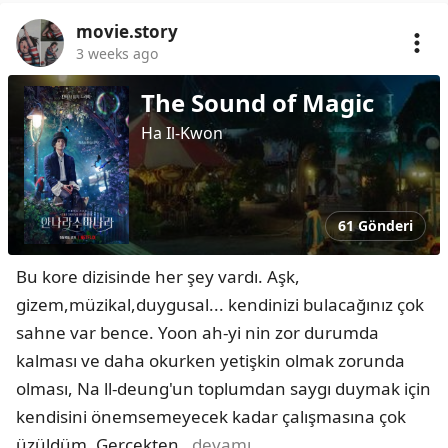
movie.story
3 weeks ago
The Sound of Magic
Ha Il-Kwon
61 Gönderi
Bu kore dizisinde her şey vardı. Aşk, 
gizem,müzikal,duygusal... kendinizi bulacağınız çok 
sahne var bence. Yoon ah-yi nin zor durumda 
kalması ve daha okurken yetişkin olmak zorunda 
olması, Na ll-deung'un toplumdan saygı duymak için 
kendisini önemsemeyecek kadar çalışmasına çok 
üzüldüm. Gerçekten
…devamı