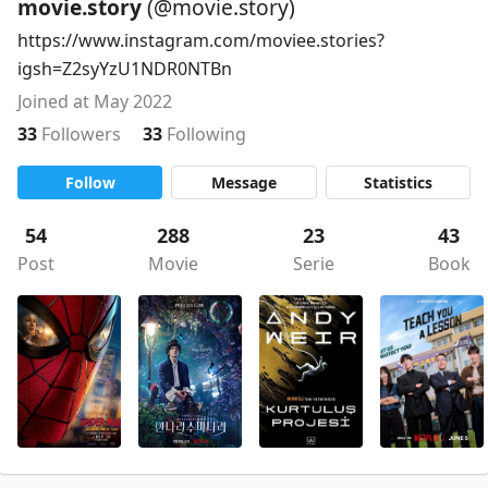
movie.story
(@movie.story)
https://www.instagram.com/moviee.stories?
igsh=Z2syYzU1NDR0NTBn
Joined at May 2022
33
Followers
33
Following
Follow
Message
Statistics
54
288
23
43
Post
Movie
Serie
Book