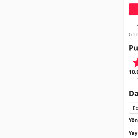
Gön
Pu
10.
Da
Ed
Yö
Yay