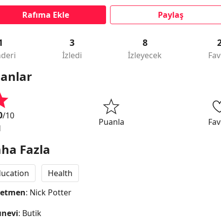
Rafıma Ekle
Paylaş
1
3
8
deri
İzledi
İzleyecek
Fav
anlar
0
/10
Puanla
Fav
1
ha Fazla
ucation
Health
netmen
: Nick Potter
ınevi
: Butik