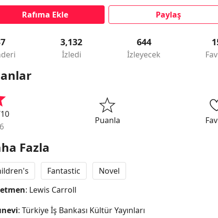
Rafıma Ekle
Paylaş
37
3,132
644
1
deri
İzledi
İzleyecek
Fav
anlar
/10
Puanla
Fav
6
ha Fazla
ildren's
Fantastic
Novel
netmen
: Lewis Carroll
ınevi
: Türkiye İş Bankası Kültür Yayınları