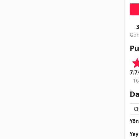
Gön
Pu
7.7
16
Da
Ch
Yö
Yay