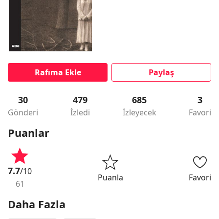
Rafıma Ekle
Paylaş
30
479
685
3
Gönderi
İzledi
İzleyecek
Favori
Puanlar
7.7
/10
Puanla
Favori
61
Daha Fazla