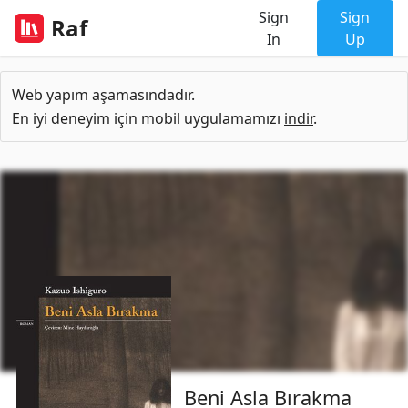
Sign
Sign
Raf
In
Up
Web yapım aşamasındadır.
En iyi deneyim için mobil uygulamamızı
indir
.
Beni Asla Bırakma