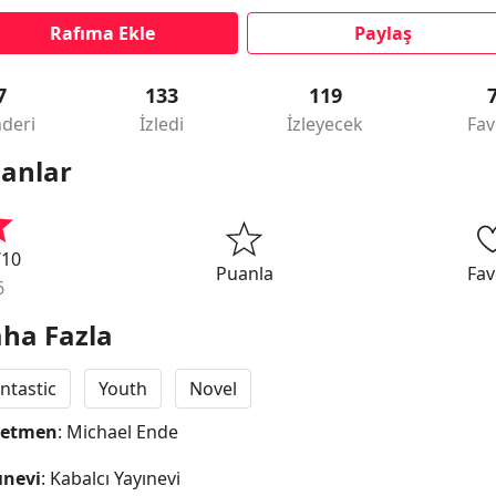
Rafıma Ekle
Paylaş
7
133
119
deri
İzledi
İzleyecek
Fav
anlar
/10
Puanla
Fav
6
ha Fazla
ntastic
Youth
Novel
netmen
: Michael Ende
ınevi
: Kabalcı Yayınevi