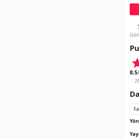
Gön
Pu
8.5
2
Da
Fa
Yö
Yay