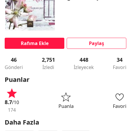
Rafıma Ekle
Paylaş
46
2,751
448
34
Gönderi
İzledi
İzleyecek
Favori
Puanlar
8.7
/10
Puanla
Favori
174
Daha Fazla