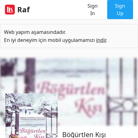
Sign
Sign
Raf
In
Up
Web yapım aşamasındadır.
En iyi deneyim için mobil uygulamamızı
indir
.
Böğürtlen Kışı