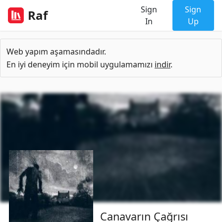
Sign
Sign
Raf
In
Up
Web yapım aşamasındadır.
En iyi deneyim için mobil uygulamamızı
indir
.
Canavarın Çağrısı