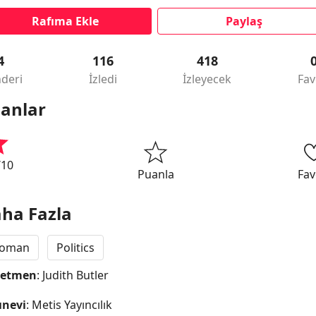
Rafıma Ekle
Paylaş
4
116
418
deri
İzledi
İzleyecek
Fav
anlar
/10
Puanla
Fav
ha Fazla
oman
Politics
netmen
: Judith Butler
ınevi
: Metis Yayıncılık