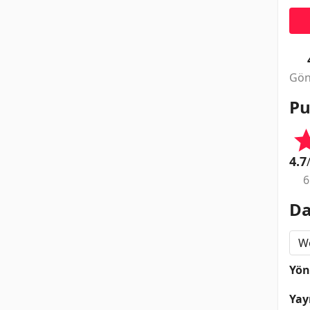
Gön
Pu
4.7
6
Da
W
Yö
Yay