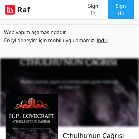
Sign
Sign
Raf
In
Up
Web yapım aşamasındadır.
En iyi deneyim için mobil uygulamamızı
indir
.
Cthulhu’nun Çağrısı