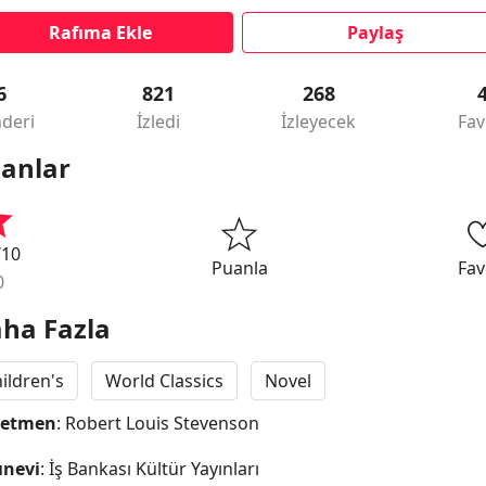
Rafıma Ekle
Paylaş
6
821
268
deri
İzledi
İzleyecek
Fav
anlar
/10
Puanla
Fav
0
ha Fazla
ildren's
World Classics
Novel
netmen
: Robert Louis Stevenson
ınevi
: İş Bankası Kültür Yayınları