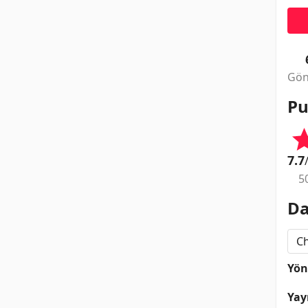
Gön
Pu
7.7
5
Da
Ch
Yö
Yay