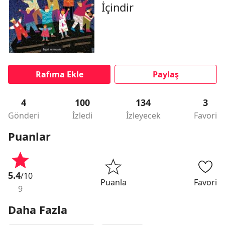
İçindir
Rafıma Ekle
Paylaş
4
100
134
3
Gönderi
İzledi
İzleyecek
Favori
Puanlar
5.4
/10
Puanla
Favori
9
Daha Fazla