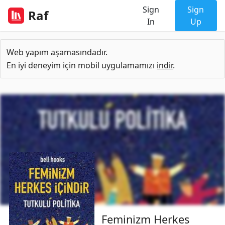
Sign
Sign
Raf
In
Up
Web yapım aşamasındadır.
En iyi deneyim için mobil uygulamamızı
indir
.
Feminizm Herkes