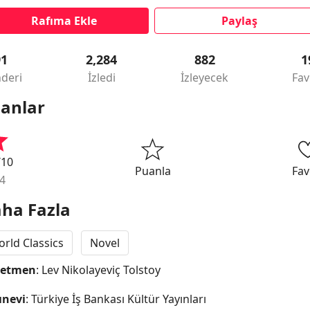
Rafıma Ekle
Paylaş
91
2,284
882
1
deri
İzledi
İzleyecek
Fav
anlar
/10
Puanla
Fav
4
ha Fazla
rld Classics
Novel
netmen
: Lev Nikolayeviç Tolstoy
ınevi
: Türkiye İş Bankası Kültür Yayınları