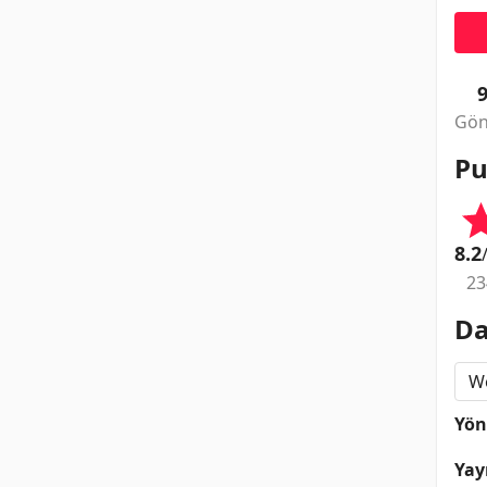
Gön
Pu
8.2
23
Da
Wo
Yö
Yay