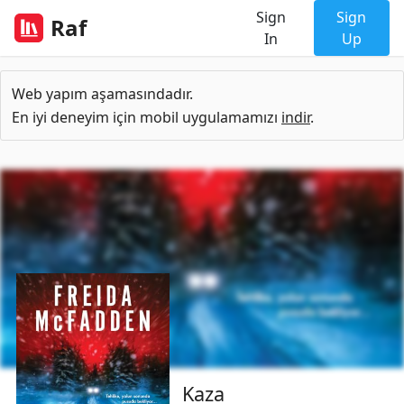
Sign
Sign
Raf
In
Up
Web yapım aşamasındadır.
En iyi deneyim için mobil uygulamamızı
indir
.
Kaza