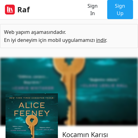
Sign
Sign
Raf
In
Up
Web yapım aşamasındadır.
En iyi deneyim için mobil uygulamamızı
indir
.
Kocamın Karısı