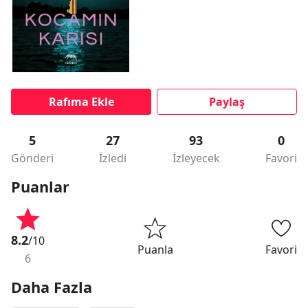
Rafıma Ekle
Paylaş
5
27
93
0
Gönderi
İzledi
İzleyecek
Favori
Puanlar
8.2
/10
Puanla
Favori
6
Daha Fazla