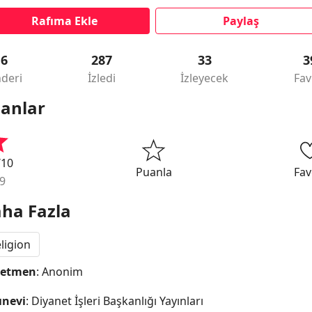
Rafıma Ekle
Paylaş
16
287
33
3
deri
İzledi
İzleyecek
Fav
anlar
/10
Puanla
Fav
9
ha Fazla
ligion
netmen
: Anonim
ınevi
: Diyanet İşleri Başkanlığı Yayınları