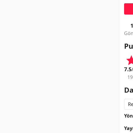
Gön
Pu
7.5
19
Da
Re
Yö
Yay