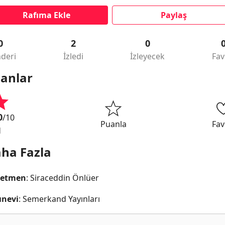
Rafıma Ekle
Paylaş
0
2
0
deri
İzledi
İzleyecek
Fav
anlar
0
/10
Puanla
Fav
1
ha Fazla
netmen
: Siraceddin Önlüer
ınevi
: Semerkand Yayınları