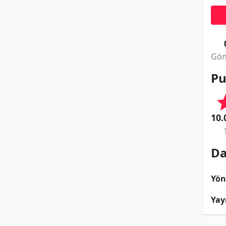
Gön
Pu
10.
Da
Yö
Yay