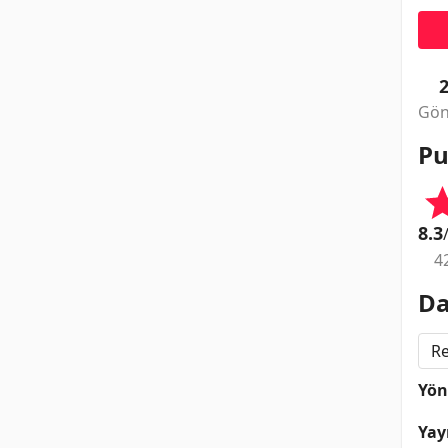
Gön
Pu
8.3
4
Da
Re
Yö
Yay