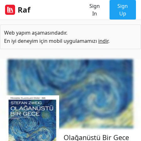
Sign
Sign
Raf
In
Up
Web yapım aşamasındadır.
En iyi deneyim için mobil uygulamamızı
indir
.
Olağanüstü Bir Gece