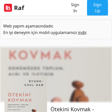
Sign
Sign
Raf
In
Up
Web yapım aşamasındadır.
En iyi deneyim için mobil uygulamamızı
indir
.
Ötekini Kovmak -