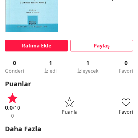
Rafıma Ekle
Paylaş
0
1
1
0
Gönderi
İzledi
İzleyecek
Favori
Puanlar
0.0
/10
Puanla
Favori
0
Daha Fazla