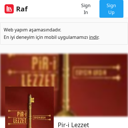
Sign
Sign
Raf
In
Up
Web yapım aşamasındadır.
En iyi deneyim için mobil uygulamamızı
indir
.
Pir-i Lezzet