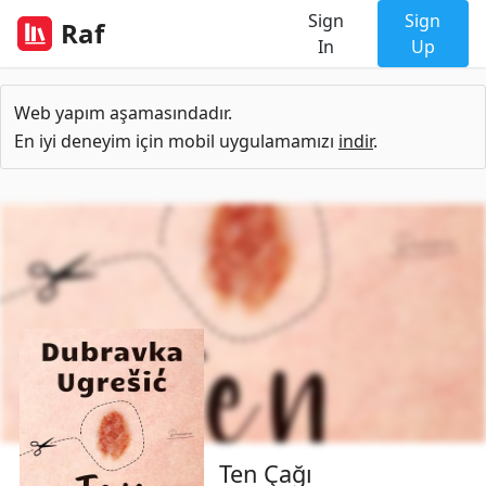
Sign
Sign
Raf
In
Up
Web yapım aşamasındadır.
En iyi deneyim için mobil uygulamamızı
indir
.
Ten Çağı