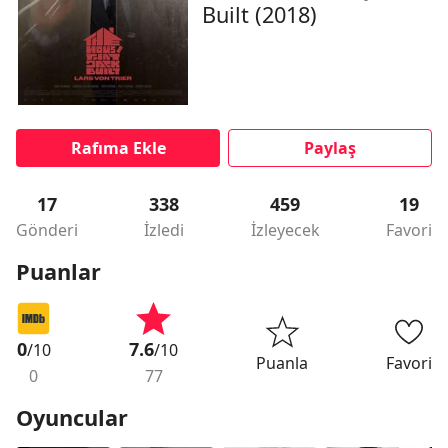
Built (2018)
Rafıma Ekle
Paylaş
17
338
459
19
Gönderi
İzledi
İzleyecek
Favori
Puanlar
0
7.6
/10
/10
Puanla
Favori
0
77
Oyuncular