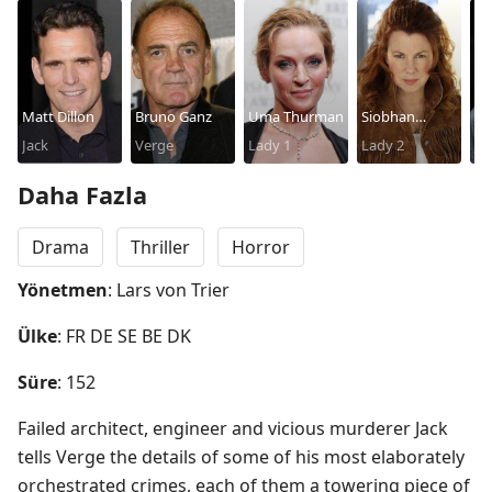
Matt Dillon
Bruno Ganz
Uma Thurman
Siobhan
So
Jack
Verge
Lady 1
Fallon Hogan
Lady 2
La
Daha Fazla
Drama
Thriller
Horror
Yönetmen
: Lars von Trier
Ülke
: FR DE SE BE DK
Süre
: 152
Failed architect, engineer and vicious murderer Jack 
tells Verge the details of some of his most elaborately 
orchestrated crimes, each of them a towering piece of 