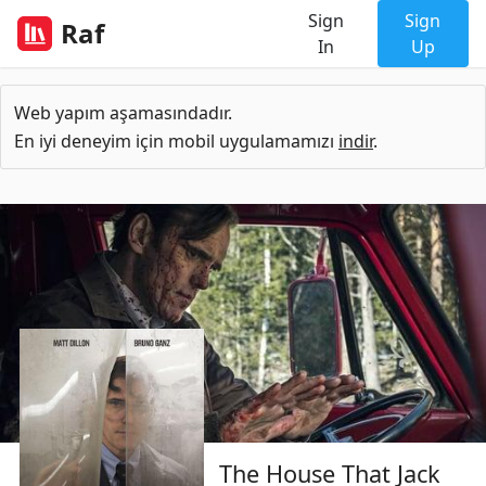
Sign
Sign
Raf
In
Up
Web yapım aşamasındadır.
En iyi deneyim için mobil uygulamamızı
indir
.
The House That Jack