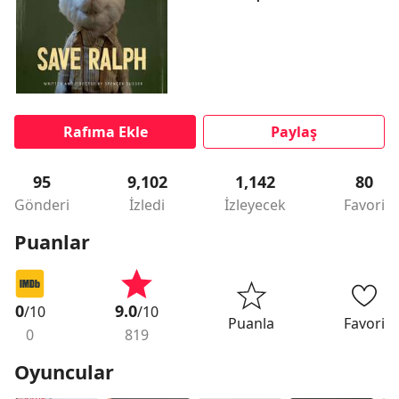
Rafıma Ekle
Paylaş
95
9,102
1,142
80
Gönderi
İzledi
İzleyecek
Favori
Puanlar
0
9.0
/10
/10
Puanla
Favori
0
819
Oyuncular