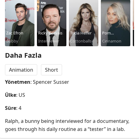
Zac Efron
Ricky Gervais
Tricia Helfer
Pom
Ge
Bobby
Interviewer
Cottonballs
Klementieff
Cinnamon
Ra
Daha Fazla
Animation
Short
Yönetmen
: Spencer Susser
Ülke
: US
Süre
: 4
Ralph, a bunny being interviewed for a documentary, 
goes through his daily routine as a “tester” in a lab.