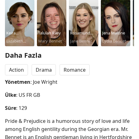
Keira
Talulah Riley
Rosamund
Jena Malone
Ca
Knightley
Elizabeth
Mary Bennet
Pike
Jane Bennet
Lydia Bennet
Mu
Ki
Bennet
Daha Fazla
Action
Drama
Romance
Yönetmen
: Joe Wright
Ülke
: US FR GB
Süre
: 129
Pride & Prejudice is a humorous story of love and life 
among English gentility during the Georgian era. Mr. 
Bennet is an English gentleman living in Hertfordshire 