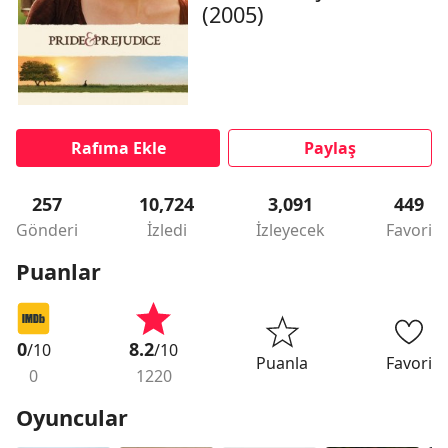
(2005)
Rafıma Ekle
Paylaş
257
10,724
3,091
449
Gönderi
İzledi
İzleyecek
Favori
Puanlar
0
8.2
/10
/10
Puanla
Favori
0
1220
Oyuncular