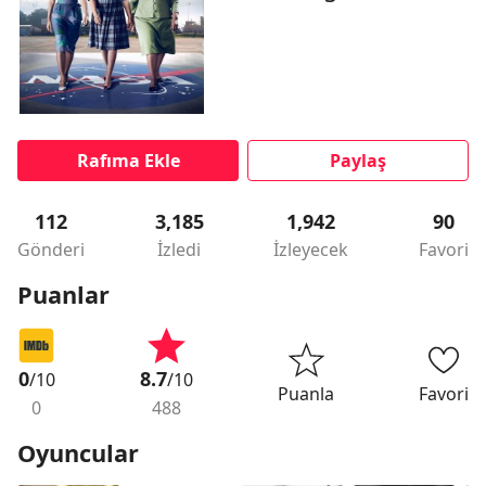
Rafıma Ekle
Paylaş
112
3,185
1,942
90
Gönderi
İzledi
İzleyecek
Favori
Puanlar
0
8.7
/10
/10
Puanla
Favori
0
488
Oyuncular