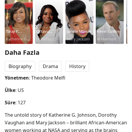
Taraji P.
Octavia
Janelle Monáe
Kevin Costner
Ki
Henson
Katherine G.
Spencer
Dorothy
Mary Jackson
Al Harrison
Vi
Johnson
Vaughan
Daha Fazla
Biography
Drama
History
Yönetmen
: Theodore Melfi
Ülke
: US
Süre
: 127
The untold story of Katherine G. Johnson, Dorothy 
Vaughan and Mary Jackson – brilliant African-American 
women working at NASA and serving as the brains 