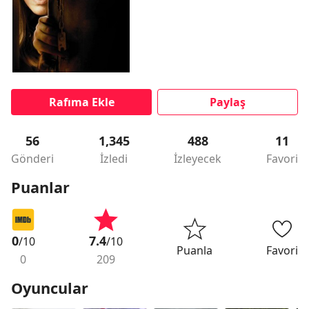
Rafıma Ekle
Paylaş
56
1,345
488
11
Gönderi
İzledi
İzleyecek
Favori
Puanlar
0
7.4
/10
/10
Puanla
Favori
0
209
Oyuncular