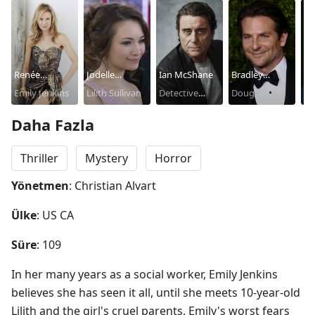
Renée
Jodelle
Ian McShane
Bradley
Ca
Zellweger
Emily Jenkins
Ferland
Lilith Sullivan
Detective
Cooper
Doug
Re
Ed
Barron
Su
Daha Fazla
Thriller
Mystery
Horror
Yönetmen
: Christian Alvart
Ülke
: US CA
Süre
: 109
In her many years as a social worker, Emily Jenkins 
believes she has seen it all, until she meets 10-year-old 
Lilith and the girl's cruel parents. Emily's worst fears 