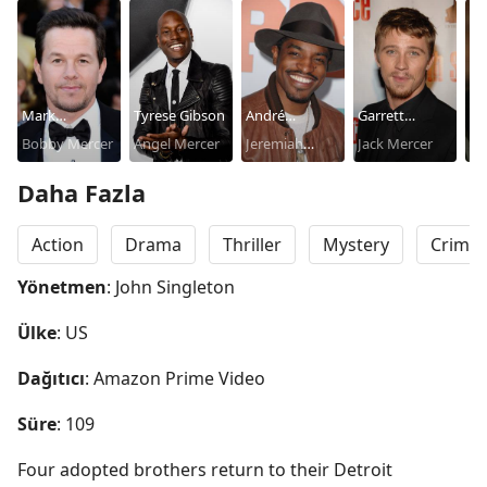
Mark
Tyrese Gibson
André
Garrett
Te
Wahlberg
Bobby Mercer
Angel Mercer
Benjamin
Jeremiah
Hedlund
Jack Mercer
Ho
Lt
Mercer
Daha Fazla
Action
Drama
Thriller
Mystery
Crime
Yönetmen
: John Singleton
Ülke
: US
Dağıtıcı
: Amazon Prime Video
Süre
: 109
Four adopted brothers return to their Detroit 