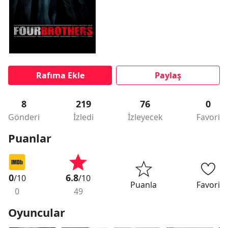
Rafıma Ekle
Paylaş
8
219
76
0
Gönderi
İzledi
İzleyecek
Favori
Puanlar
0
6.8
/10
/10
Puanla
Favori
0
49
Oyuncular