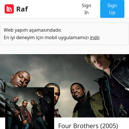
Sign
Sign
Raf
In
Up
Web yapım aşamasındadır.
En iyi deneyim için mobil uygulamamızı
indir
.
Four Brothers (2005)