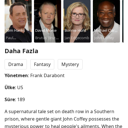
Tom Hanks
David Morse
Bonnie Hunt
Michael Clarke
Ja
Paul
Brutus 'Brutal'
Jan Edgecomb
Duncan
John Coffey
Cr
Wa
Edgecomb
Howell
Mo
Daha Fazla
Drama
Fantasy
Mystery
Yönetmen
: Frank Darabont
Ülke
: US
Süre
: 189
A supernatural tale set on death row in a Southern 
prison, where gentle giant John Coffey possesses the 
mysterious power to heal people's ailments. When the 