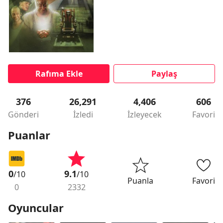
Rafıma Ekle
Paylaş
376
26,291
4,406
606
Gönderi
İzledi
İzleyecek
Favori
Puanlar
0
9.1
/10
/10
Puanla
Favori
0
2332
Oyuncular