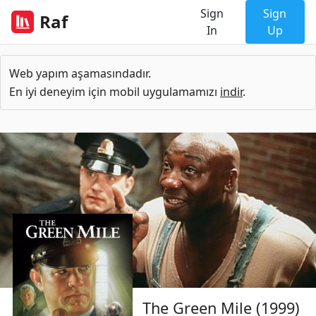
Sign
Sign
Raf
In
Up
Web yapım aşamasındadır.
En iyi deneyim için mobil uygulamamızı
indir
.
The Green Mile (1999)