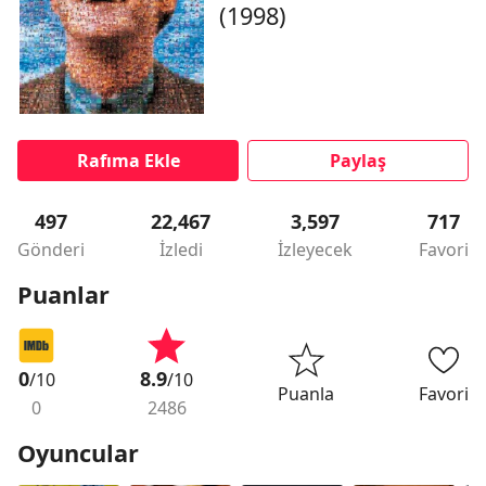
(1998)
Rafıma Ekle
Paylaş
497
22,467
3,597
717
Gönderi
İzledi
İzleyecek
Favori
Puanlar
0
8.9
/10
/10
Puanla
Favori
0
2486
Oyuncular