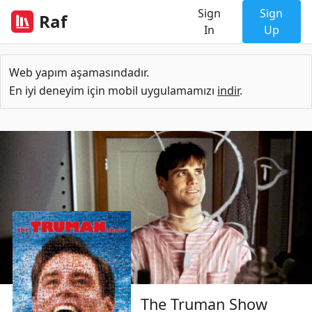
Sign
Sign
Raf
In
Up
Web yapım aşamasındadır.
En iyi deneyim için mobil uygulamamızı
indir
.
The Truman Show