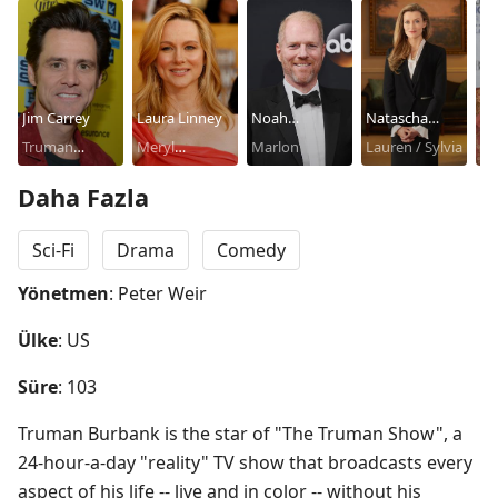
Jim Carrey
Laura Linney
Noah
Natascha
Ho
Truman
Meryl
Emmerich
Marlon
McElhone
Lauren / Sylvia
Tr
Burbank
Burbank /
Mo
Daha Fazla
Hannah Gill
Sci-Fi
Drama
Comedy
Yönetmen
: Peter Weir
Ülke
: US
Süre
: 103
Truman Burbank is the star of "The Truman Show", a 
24-hour-a-day "reality" TV show that broadcasts every 
aspect of his life -- live and in color -- without his 