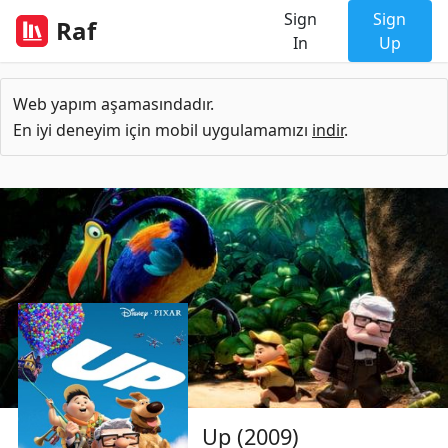
Sign
Sign
Raf
In
Up
Web yapım aşamasındadır.
En iyi deneyim için mobil uygulamamızı
indir
.
Up (2009)