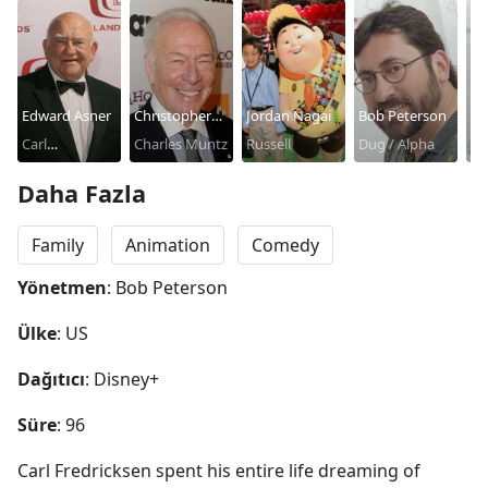
Edward Asner
Christopher
Jordan Nagai
Bob Peterson
De
Carl
Plummer
Charles Muntz
Russell
Dug / Alpha
Be
Fredricksen
Daha Fazla
Family
Animation
Comedy
Yönetmen
: Bob Peterson
Ülke
: US
Dağıtıcı
: Disney+
Süre
: 96
Carl Fredricksen spent his entire life dreaming of 