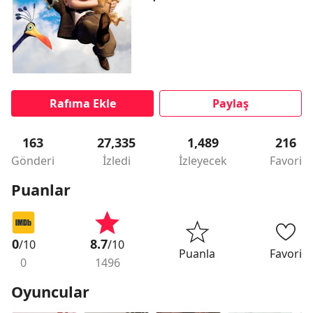
Rafıma Ekle
Paylaş
163
27,335
1,489
216
Gönderi
İzledi
İzleyecek
Favori
Puanlar
0
8.7
/10
/10
Puanla
Favori
0
1496
Oyuncular