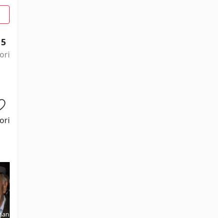
15
ori
ori
man
Edward Binns
Jack Warden
Henry Fonda
Joseph