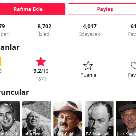
Rafıma Ekle
Paylaş
79
8,702
4,017
6
deri
İzledi
İzleyecek
Fav
anlar
9.2
0
/10
Puanla
Fav
1671
uncular
tin Balsam
John Fiedler
Lee J. Cobb
E.G. Marshall
Jack Klug