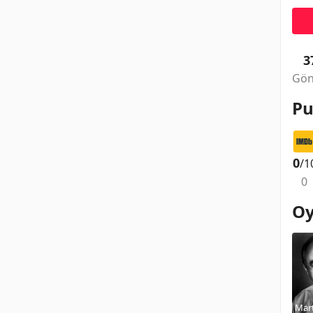
3
Gön
Pu
0
/1
0
Oy
Mar