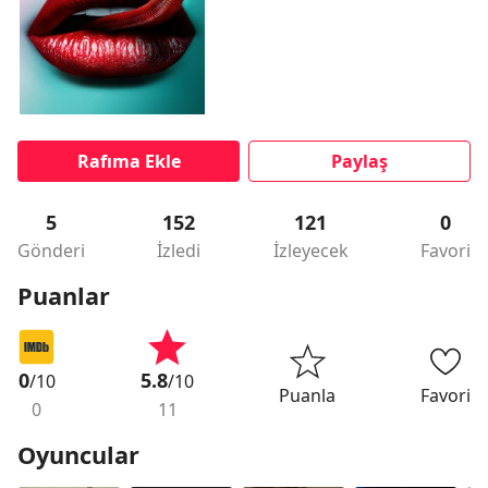
Rafıma Ekle
Paylaş
5
152
121
0
Gönderi
İzledi
İzleyecek
Favori
Puanlar
0
5.8
/10
/10
Puanla
Favori
0
11
Oyuncular