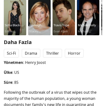
Sofia Black-
Analeigh
Travis Tope
Michael Kelly
Ma
D'Elia
Emma
Tipton
Stacey
Evan Klein
Michael
Ke
CJ
Drakeford
Drakeford
Drakeford
Daha Fazla
Sci-Fi
Drama
Thriller
Horror
Yönetmen
: Henry Joost
Ülke
: US
Süre
: 85
Following the outbreak of a virus that wipes out the 
majority of the human population, a young woman 
documents her family's new life in quarantine and 