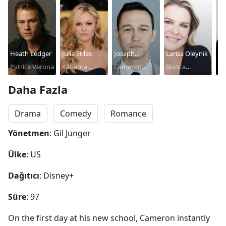
Heath Ledger
Julia Stiles
Joseph
Larisa Oleynik
Da
Patrick Verona
Katarina
Gordon-Levitt
Cameron
Bianca
Kr
Mi
Stratford
James
Stratford
Ec
Daha Fazla
Drama
Comedy
Romance
Yönetmen
: Gil Junger
Ülke
: US
Dağıtıcı
: Disney+
Süre
: 97
On the first day at his new school, Cameron instantly 