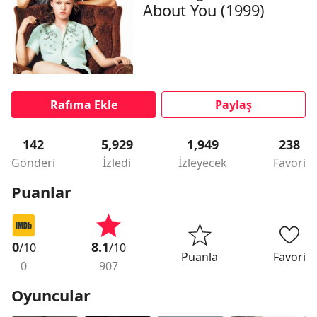
About You (1999)
Rafıma Ekle
Paylaş
142
5,929
1,949
238
Gönderi
İzledi
İzleyecek
Favori
Puanlar
0
8.1
/10
/10
Puanla
Favori
0
907
Oyuncular