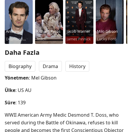
Andrew
Richard Pyros
Jacob Warner
Milo Gibson
Da
Garfield
Desmond
Teach
James Pinnick
Lucky Ford
Yo
Doss
D
Daha Fazla
Biography
Drama
History
Yönetmen
: Mel Gibson
Ülke
: US AU
Süre
: 139
WWII American Army Medic Desmond T. Doss, who 
served during the Battle of Okinawa, refuses to kill 
people and becomes the first Conscientious Objector 