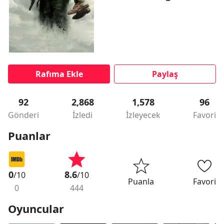
Rafıma Ekle
Paylaş
92
2,868
1,578
96
Gönderi
İzledi
İzleyecek
Favori
Puanlar
0
8.6
/10
/10
Puanla
Favori
0
444
Oyuncular