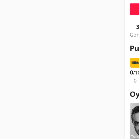
Gön
Pu
0
/1
0
Oy
Tyr