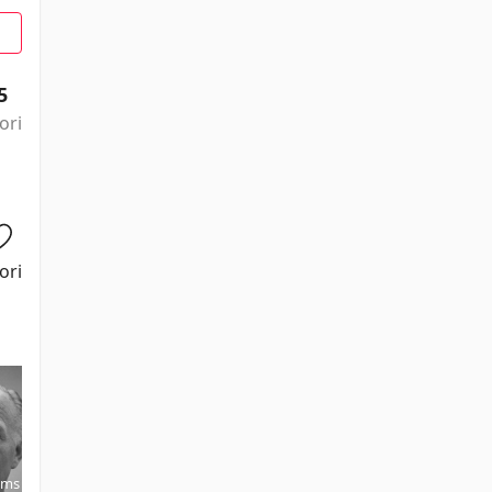
5
ori
ori
ams
Henry Daniell
Ian Wolfe
Torin Thatcher
Norma