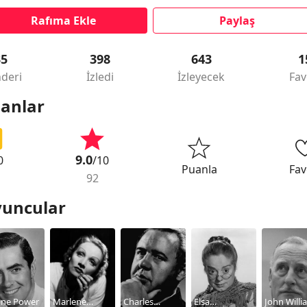
Rafıma Ekle
Paylaş
35
398
643
1
deri
İzledi
İzleyecek
Fav
anlar
9.0
0
/10
Puanla
Fav
92
uncular
one Power
Marlene
Charles
Elsa
John Willi