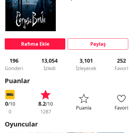
Rafıma Ekle
Paylaş
196
13,054
3,101
252
Gönderi
İzledi
İzleyecek
Favori
Puanlar
0
8.2
/10
/10
Puanla
Favori
0
1287
Oyuncular