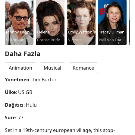
Johnny Depp
Helena
Emily Watson
Tracey Ullman
Pa
Victor Van
Bonham
Corpse Bride
Victoria
Nell Van Dort /
Wh
Wi
Dort
Carter
Everglot
Hildegarde
Do
Daha Fazla
Ma
Pa
Animation
Musical
Romance
Wa
Yönetmen
: Tim Burton
Ülke
: US GB
Dağıtıcı
: Hulu
Süre
: 77
Set in a 19th-century european village, this stop-