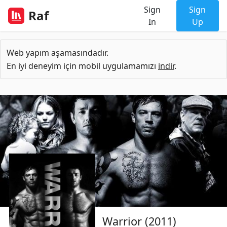
Sign
Sign
Raf
In
Up
Web yapım aşamasındadır.
En iyi deneyim için mobil uygulamamızı
indir
.
Warrior (2011)