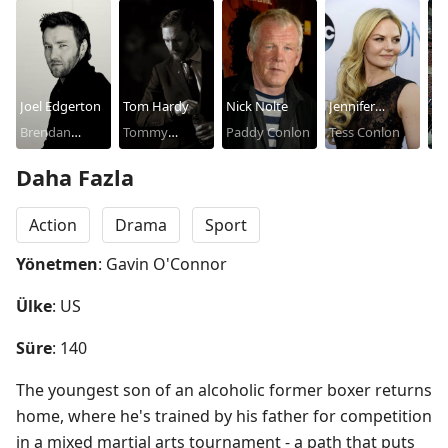
Joel Edgerton
Tom Hardy
Nick Nolte
Jennifer
Fr
Brendan
Tommy
Paddy Conlon
Morrison
Tess Conlon
Fr
Conlon
Conlon
C
Daha Fazla
Action
Drama
Sport
Yönetmen
: Gavin O'Connor
Ülke
: US
Süre
: 140
The youngest son of an alcoholic former boxer returns 
home, where he's trained by his father for competition 
in a mixed martial arts tournament - a path that puts 