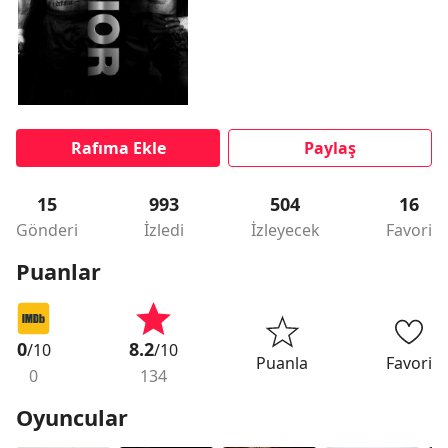
Rafıma Ekle
Paylaş
15
993
504
16
Gönderi
İzledi
İzleyecek
Favori
Puanlar
0
8.2
/10
/10
Puanla
Favori
0
134
Oyuncular