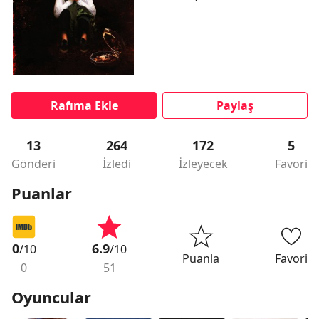
Rafıma Ekle
Paylaş
13
264
172
5
Gönderi
İzledi
İzleyecek
Favori
Puanlar
0
6.9
/10
/10
Puanla
Favori
0
51
Oyuncular