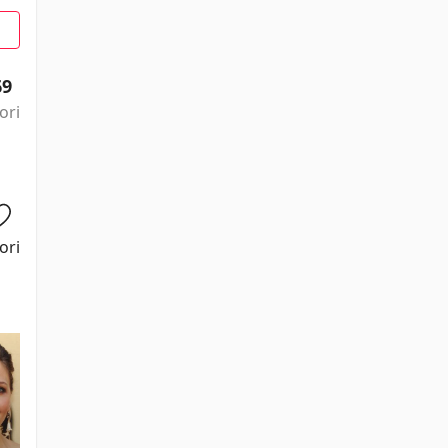
69
ori
ori
Gary Oldman
Morgan
Monique
Ron Dean