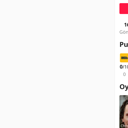
1
Gön
Pu
0
/1
0
Oy
Chri