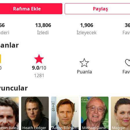
Rafıma Ekle
Paylaş
66
13,806
1,906
3
deri
İzledi
İzleyecek
Fav
anlar
9.0
0
/10
Puanla
Fav
1281
uncular
stian Bale
Heath Ledger
Aaron Eckhart
Michael Caine
Maggie