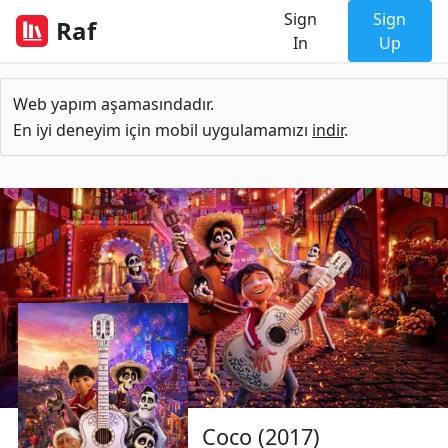
Sign
Sign
Raf
In
Up
Web yapım aşamasındadır.
En iyi deneyim için mobil uygulamamızı
indir
.
Coco (2017)