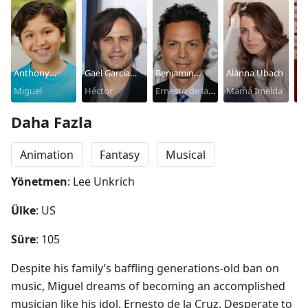
Anthony
Gael García
Benjamin
Alanna Ubach
Re
Gonzalez
Miguel
Bernal
Héctor
Bratt
Ernesto de la
Mamá Imelda
Ab
Cruz
Daha Fazla
Animation
Fantasy
Musical
Yönetmen
: Lee Unkrich
Ülke
: US
Süre
: 105
Despite his family’s baffling generations-old ban on 
music, Miguel dreams of becoming an accomplished 
musician like his idol, Ernesto de la Cruz. Desperate to 