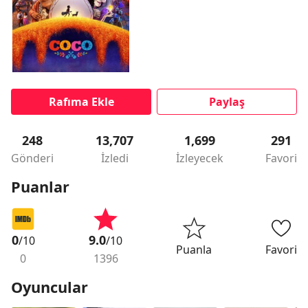
Rafıma Ekle
Paylaş
248
13,707
1,699
291
Gönderi
İzledi
İzleyecek
Favori
Puanlar
0
9.0
/10
/10
Puanla
Favori
0
1396
Oyuncular