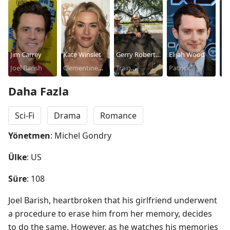
Jim Carrey
Kate Winslet
Gerry Robert
Elijah Wood
Th
Joel Barish
Clementine
Byrne
Train
Patrick
Ry
Fr
Kruczynski
Conductor
Daha Fazla
Sci-Fi
Drama
Romance
Yönetmen
: Michel Gondry
Ülke
: US
Süre
: 108
Joel Barish, heartbroken that his girlfriend underwent 
a procedure to erase him from her memory, decides 
to do the same. However, as he watches his memories 