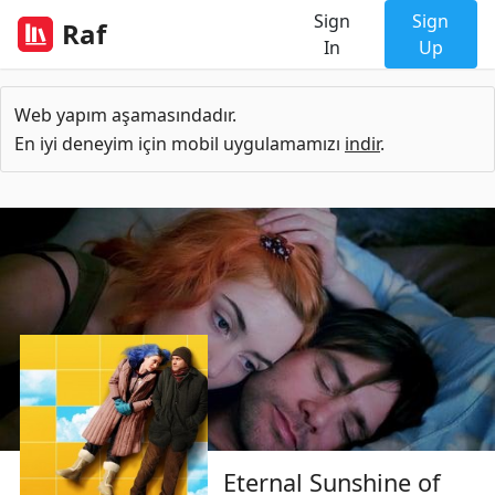
Sign
Sign
Raf
In
Up
Web yapım aşamasındadır.
En iyi deneyim için mobil uygulamamızı
indir
.
Eternal Sunshine of