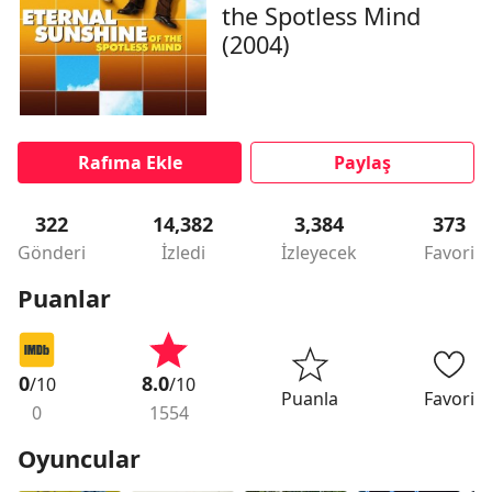
the Spotless Mind
(2004)
Rafıma Ekle
Paylaş
322
14,382
3,384
373
Gönderi
İzledi
İzleyecek
Favori
Puanlar
0
8.0
/10
/10
Puanla
Favori
0
1554
Oyuncular