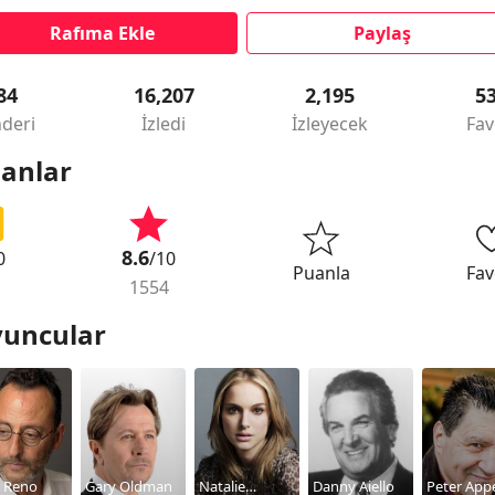
Rafıma Ekle
Paylaş
84
16,207
2,195
5
deri
İzledi
İzleyecek
Fav
anlar
8.6
0
/10
Puanla
Fav
1554
uncular
n Reno
Gary Oldman
Natalie
Danny Aiello
Peter App