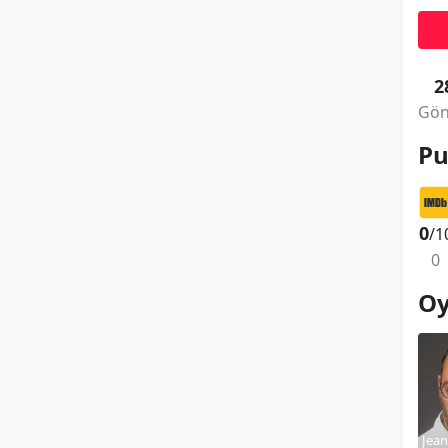
2
Gön
Pu
0
/1
0
Oy
Jea