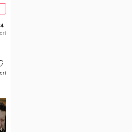
34
ori
ori
el
Willi One
Don Creech
Keith A.
Randolph