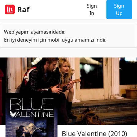
Sign
Sign
Raf
In
Up
Web yapım aşamasındadır.
En iyi deneyim için mobil uygulamamızı
indir
.
Blue Valentine (2010)