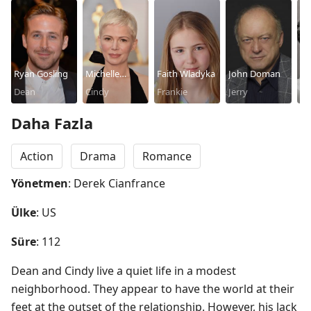
Ryan Gosling
Michelle
Faith Wladyka
John Doman
Mi
Dean
Williams
Cindy
Frankie
Jerry
Bo
Daha Fazla
Action
Drama
Romance
Yönetmen
: Derek Cianfrance
Ülke
: US
Süre
: 112
Dean and Cindy live a quiet life in a modest 
neighborhood. They appear to have the world at their 
feet at the outset of the relationship. However, his lack 