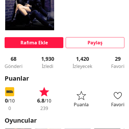
Rafıma Ekle
Paylaş
68
1,930
1,420
29
Gönderi
İzledi
İzleyecek
Favori
Puanlar
0
6.8
/10
/10
Puanla
Favori
0
239
Oyuncular