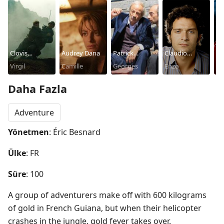
Clovis
Audrey Dana
Patrick
Claudio
Br
Cornillac
Virgil
Camille
Chesnais
Georges
Santamaria
Enzo
Ré
Daha Fazla
Adventure
Yönetmen
: Éric Besnard
Ülke
: FR
Süre
: 100
A group of adventurers make off with 600 kilograms 
of gold in French Guiana, but when their helicopter 
crashes in the jungle, gold fever takes over.