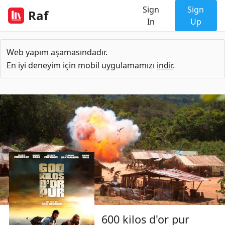
Sign
Sign
Raf
In
Up
Web yapım aşamasındadır.
En iyi deneyim için mobil uygulamamızı
indir
.
600 kilos d'or pur