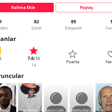
Rafıma Ekle
Paylaş
9
82
89
deri
İzledi
İzleyecek
Fav
anlar
7.6
0
/10
Puanla
Fav
14
uncular
c Zinga
Aïssa Maïga
Bayron Lebli
Médina Diarra
Rufus