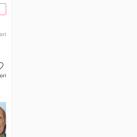
1
ori
ori
Jonathan
Jean-Benoît
Stéphane
Marie-