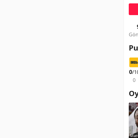
Gön
Pu
0
/1
0
Oy
Mar