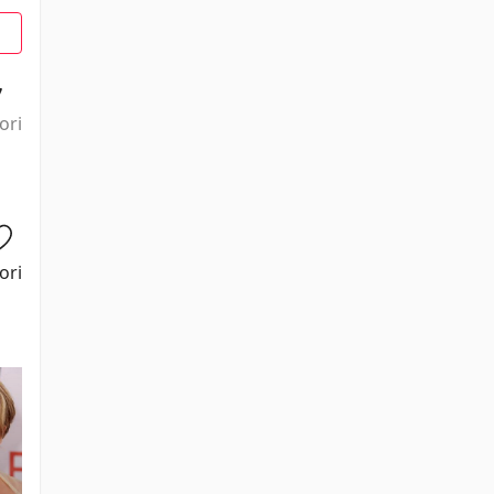
7
ori
ori
Gemma Jones
Hugh Grant
Emilie
Elizabeth