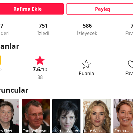
Rafıma Ekle
Paylaş
17
751
586
deri
İzledi
İzleyecek
Fav
anlar
7.6
0
/10
Puanla
Fav
88
uncular
s Fleet
Tom Wilkinson
Harriet Walter
Kate Winslet
Emma