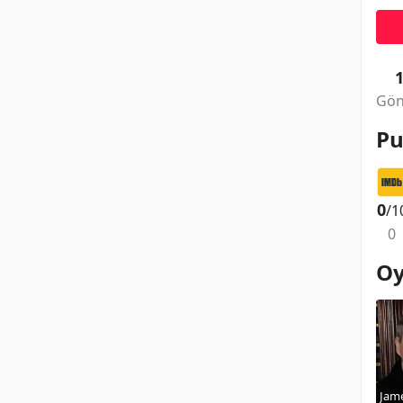
Gön
Pu
0
/1
0
Oy
Jame