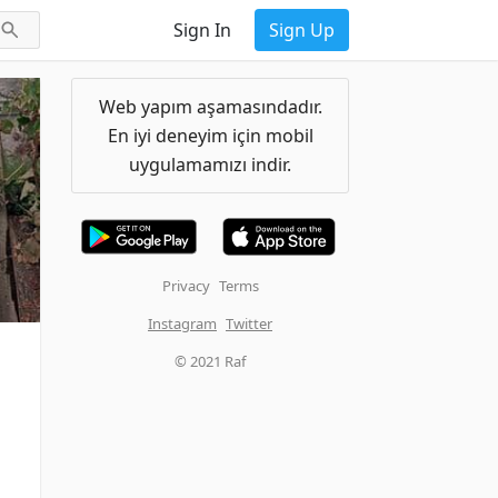
Sign In
Sign Up
Web yapım aşamasındadır.
En iyi deneyim için mobil
uygulamamızı indir.
Privacy
Terms
Instagram
Twitter
© 2021 Raf