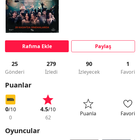
Rafıma Ekle
Paylaş
25
279
90
1
Gönderi
İzledi
İzleyecek
Favori
Puanlar
0
4.5
/10
/10
Puanla
Favori
0
62
Oyuncular