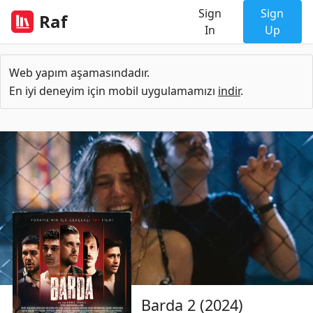
Sign
Sign
Raf
In
Up
Web yapım aşamasındadır.
En iyi deneyim için mobil uygulamamızı
indir
.
Barda 2 (2024)