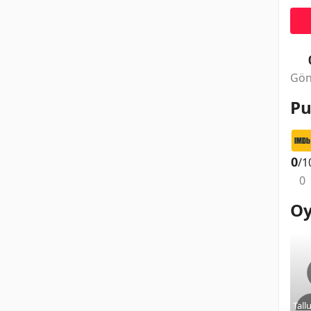
Gön
Pu
0
/1
0
Oy
Tall