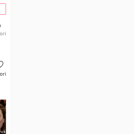
0
ori
ori
anck
Claire
Julie
Waël Klamis
Jérémy