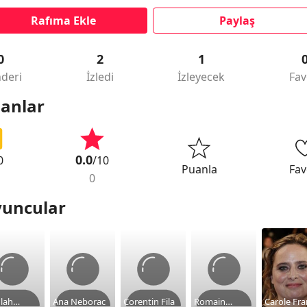
Rafıma Ekle
Paylaş
0
2
1
deri
İzledi
İzleyecek
Fav
anlar
0.0
0
/10
Puanla
Fav
0
uncular
ulah
Ana Neborac
Corentin Fila
Romain
Carole Fr