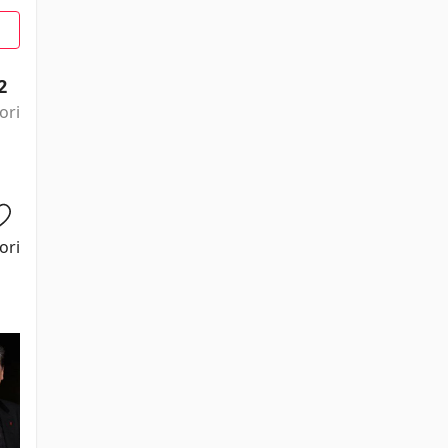
2
ori
ori
Jean Bouise
Marc Duret
Griffin Dunne
Andréas