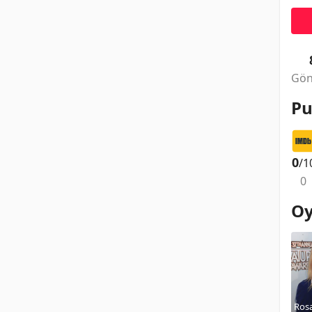
Gön
Pu
0
/1
0
Oy
Ros