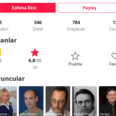
Rafıma Ekle
Paylaş
8
346
784
1
deri
İzledi
İzleyecek
Fav
anlar
6.8
0
/10
Puanla
Fav
26
uncular
anna
Jean-Marc
Jean Reno
Paul Shenar
Sergio